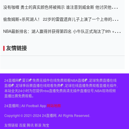
道歉
没有咖喱 勇士的真实颜色将被揭示 谁注意到威金斯 他讨厌他的老
老板
偷詹姆斯+杀死湖人！ 22岁的雷霆遗弃儿子上演了一个上帝的剧
本：疯狂的反击争夺1亿元人民币的合同
NBA最新排名：湖人赢得并获得第四名 小牛队正式淘汰了9th + 76
人
友情链接
24直播网☯️夏日☯️免费无插件在线免费观看NBA直播☯️,足球免费直播在线
直播☯️,足球季后赛直播在线观看免费☯️,足球在线直播免费观看直播无插件,
本站全天24小时为您提供nba直播免费高清无插件直播信号,NBA现场视频
直播比赛免费观看。
24直播网 | All Football App
网站地图
Copyright © 2021-2024 24直播网. All Rights Reserved.
友情链接
百度
腾讯
新浪
淘宝